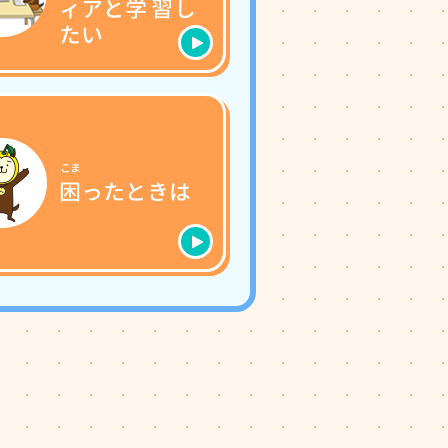
ィアと
学習
し
たい
こま
困
ったときは