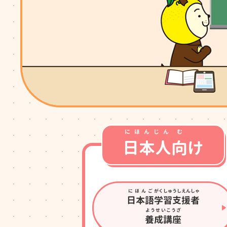
にほんじん
む
日本人
向
け
にほんご
がくしゅうしえんしゃ
日本語
学習支援者
ようせいこうざ
養成講座