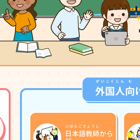
がいこくじん
む
外国人
向
にほんごきょうし
日本語教師
から
おそ