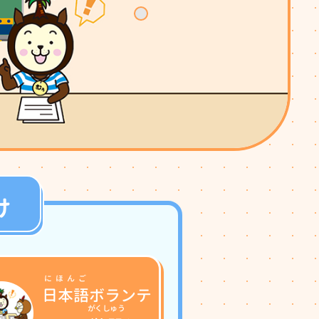
け
にほんご
日本語
ボランテ
がくしゅう