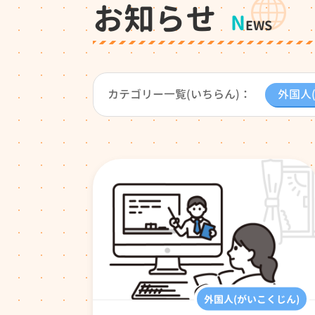
お
知
らせ
N
EWS
カテゴリー一覧(いちらん)
：
外国人
外国人(がいこくじん)