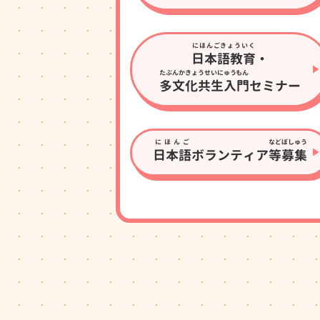
にほんごきょういく
日本語教育
・
たぶんかきょうせいにゅうもん
多文化共生入門
セミナー
にほんご
など
ぼしゅう
日本語
ボランティア
等
募集