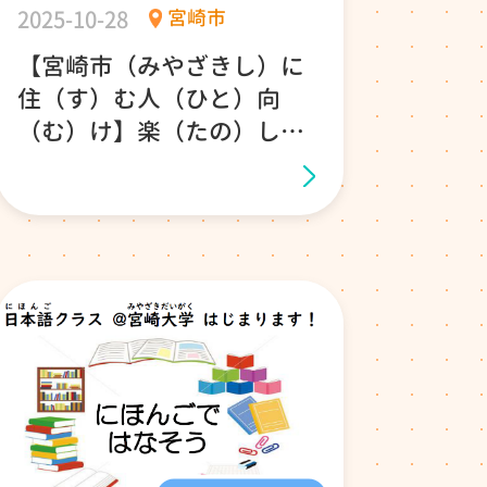
2025-10-28
宮崎市
【宮崎市（みやざきし）に
住（す）む人（ひと）向
（む）け】楽（たの）しく
お話（はなし）しながら、
日本語（にほんご）を勉強
（べんきょう）しません
か