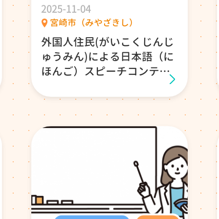
2025-11-04
宮崎市（みやざきし）
外国人住民(がいこくじんじ
ゅうみん)による日本語（に
ほんご）スピーチコンテス
トに出（で）る人（ひと）
を募集（ぼしゅう）してい
ます！