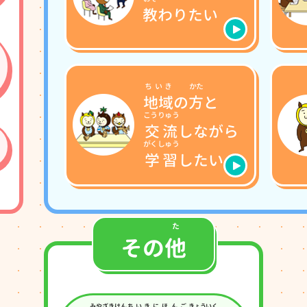
教
わりたい
ちいき
かた
地域
の
方
と
こうりゅう
交流
しながら
がくしゅう
学習
したい
た
その
他
みやざきけん
ちいき
にほんご
きょういく