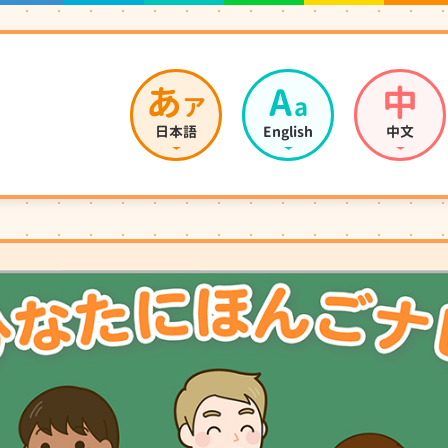
あ
A
中
ア
a
日本語
English
中文