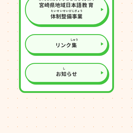
宮崎県
地域
日本語
教育
たいせいせいび
じぎょう
体制整備
事業
しゅう
リンク
集
し
お
知
らせ