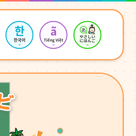
한
ã
やさしい
한국어
Tiếng Việt
にほんご