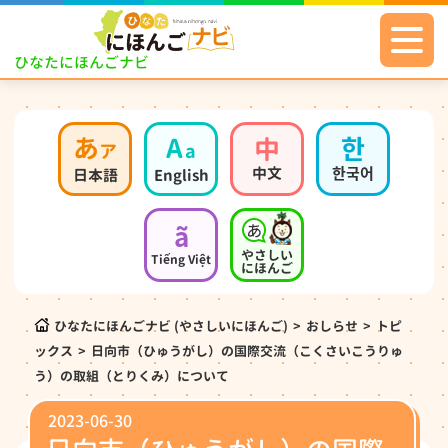
ひなたにほんごナビ
あ
A
中
한
ア
a
中文
한국어
日本語
English
ã
やさしい
Tiếng Việt
にほんご
ひなたにほんごナビ (やさしいにほんご)
>
おしらせ
>
トピ
ックス
>
日向市（ひゅうがし）の国際交流（こくさいこうりゅ
う）の取組（とりくみ）について
2023-06-30