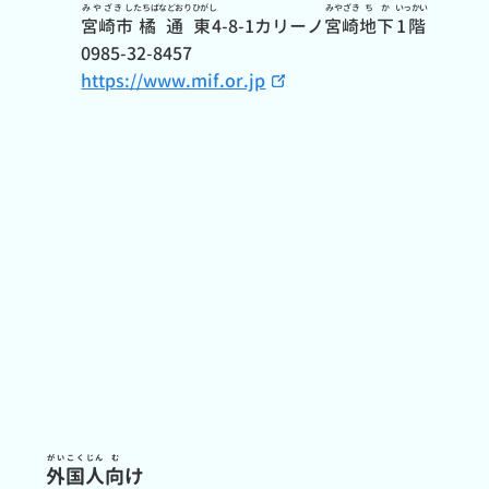
みやざきし
たちばなどおりひがし
みやざき
ちか
いっかい
宮崎市
橘通東
4-8-1カリーノ
宮崎
地下
1階
0985-32-8457
https://www.mif.or.jp
がいこくじん
む
外国人
向
け