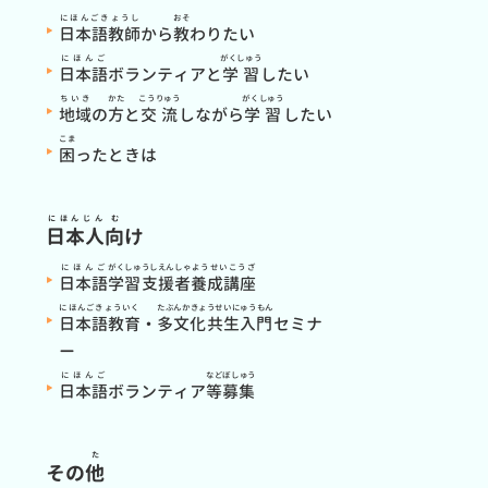
にほんごきょうし
おそ
日本語教師
から
教
わりたい
にほんご
がくしゅう
日本語
ボランティアと
学習
したい
ちいき
かた
こうりゅう
がくしゅう
地域
の
方
と
交流
しながら
学習
したい
こま
困
ったときは
にほんじん
む
日本人
向
け
にほんご
がくしゅうしえんしゃ
ようせいこうざ
日本語
学習支援者
養成講座
にほんごきょういく
たぶんかきょうせいにゅうもん
日本語教育
・
多文化共生入門
セミナ
ー
にほんご
など
ぼしゅう
日本語
ボランティア
等
募集
た
その
他