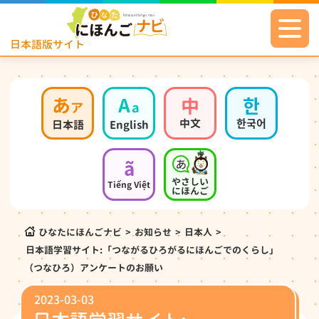
日本語版サイト
あ
A
中
한
ア
a
中文
한국어
日本語
English
ã
やさしい
Tiếng Việt
にほんご
ひなたにほんごナビ
>
お知らせ
>
日本人
>
日本語学習サイト:「つながるひろがるにほんごでのくらし」
（つなひろ）アンケートのお願い
2023-03-03