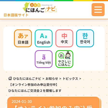
日本語版サイト
あ
A
中
한
ア
a
中文
한국어
日本語
English
ã
やさしい
Tiếng Việt
にほんご
ひなたにほんごナビ
>
お知らせ
>
トピックス
>
【オンライン参加のみ申込受付中】
ひなたにほんご交流会２を開催します
2024-01-30