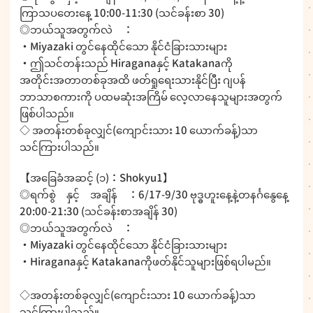
ကြာသပတေးနေ့ 10:00-11:30 (သင်ခန်းစာ 30)
◎ဘယ်သူအတွက်လဲ ：
・Miyazaki တွင်နေထိုင်သော နိုင်ငံခြားသားများ
・ဤသင်တန်းသည် Hiraganaနှင့် Katakanaကို
အတိုင်းအတာတစ်ခုအထိ ဖတ်ရှုရေးသားနိုင်ပြီး ဂျပန်
ဘာသာစကားကို ပထမဆုံးအကြိမ် လေ့လာနေသူများအတွက်
ဖြစ်ပါသည်။
◇ အတန်းတစ်ခုလျှင်(ကျောင်းသား 10 ယောက်ခန့်)သာ
သင်ကြားပါသည်။
【အခြေခံအဆင့် (၁)：Shokyu1】
◎ရက်စွဲ နှင့် အချိန် ：6/17-9/30 ဗုဒ္ဓဟူးနေ့နဲ့တနင်္ဂနွေနေ့
20:00-21:30 (သင်ခန်းစာအချိန် 30)
◎ဘယ်သူအတွက်လဲ ：
・Miyazaki တွင်နေထိုင်သော နိုင်ငံခြားသားများ
・Hiraganaနှင့် Katakanaကိုဖတ်နိုင်သူများဖြစ်ရပါမည်။
◇အတန်းတစ်ခုလျှင်(ကျောင်းသား 10 ယောက်ခန့်)သာ
သင်ကြားပါသည်။