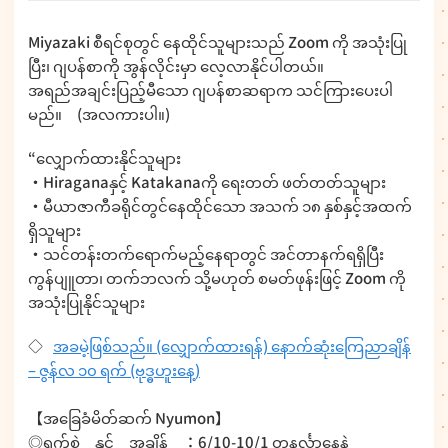
Miyazaki စီရင်စုတွင် နေထိုင်သူများသည် Zoom ကို အသုံးပြု
ပြီး၊ ဂျပန်စာကို အွန်လိုင်းမှာ လေ့လာနိုင်ပါတယ်။
အရည်အချင်းပြည့်မီသော ဂျပန်စာဆရာက သင်ကြားပေးပါ
မည်။ (အလကားပါ။)
“လျှောက်ထားနိုင်သူများ
・Hiraganaနှင့် Katakanaကို ရေးတတ် ဖတ်တတ်သူများ
・မီယာဇာကီခရိုင်တွင်နေထိုင်သော အသက် ၁၈ နှစ်နှင့်အထက်
ရှိသူများ
・သင်တန်းတက်ရောက်မည့်နေရာတွင် အင်တာနက်ရရှိပြီး
ကွန်ပျူတာ၊ တက်ဘလက် သို့မဟုတ် စမတ်ဖုန်းဖြင့် Zoom ကို
အသုံးပြုနိုင်သူများ
◇
အခမဲ့ဖြစ်သည်။ (လျှောက်ထားရန်) နောက်ဆုံးကြေညာချိန်
– ဇွန်လ ၁၀ ရက် (ဗုဒ္ဓဟူးနေ့)
【အခြေခံမိတ်ဆက် Nyumon】
◎ရက်စွဲ နှင့် အချိန် ：6/10-10/1 တနင်္လာနေ့နဲ့