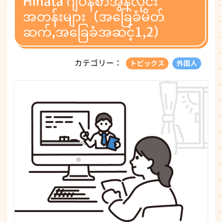
Hinata ဂျပန်စာအွန်လိုင်း
အတန်းများ（အခြေခံမိတ်
ဆက်,အခြေခံအဆင့်1,2）
カテゴリー：
トピックス
外国人