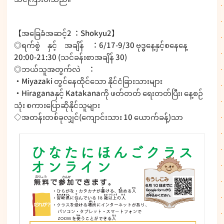
【အခြေခံအဆင့်2 ：Shokyu2】
◎ရက်စွဲ နှင့် အချိန် ：6/17-9/30 ဗုဒ္ဓနေ့နှင့်စနေနေ့
20:00-21:30 (သင်ခန်းစာအချိန် 30)
◎ဘယ်သူအတွက်လဲ ：
・Miyazaki တွင်နေထိုင်သော နိုင်ငံခြားသားများ
・Hiraganaနှင့် Katakanaကို ဖတ်တတ် ရေးတတ်ပြီး၊ နေ့စဉ်
သုံး စကားပြောဆိုနိုင်သူများ
◇အတန်းတစ်ခုလျှင်(ကျောင်းသား 10 ယောက်ခန့်)သာ