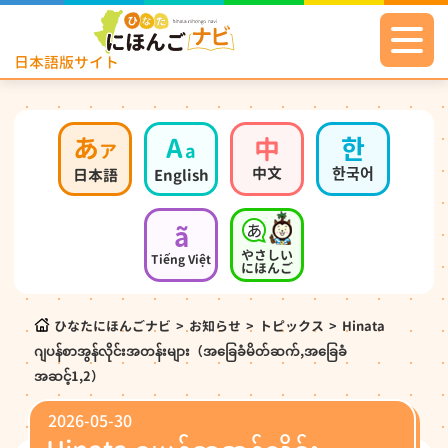
日本語版サイト
あ
A
中
한
ア
a
中文
한국어
日本語
English
ã
やさしい
Tiếng Việt
にほんご
ひなたにほんごナビ
>
お知らせ
>
トピックス
>
Hinata
ဂျပန်စာအွန်လိုင်းအတန်းများ（အခြေခံမိတ်ဆက်,အခြေခံ
အဆင့်1,2）
2026-05-30