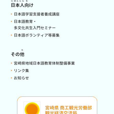
にほんじん
む
日本人
向
け
日本語学習支援者養成講座
日本語教育・
多文化共生入門セミナー
日本語ボランティア等募集
た
その
他
宮崎県地域日本語教育体制整備事業
リンク集
お知らせ
宮崎県 商工観光労働部
観光経済交流局