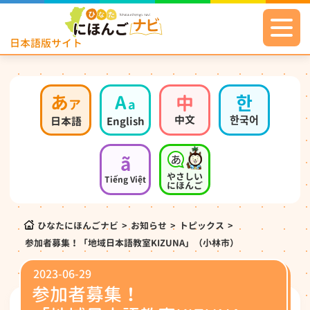
日本語版サイト
あ
A
中
한
ア
a
中文
한국어
日本語
English
ã
やさしい
Tiếng Việt
にほんご
ひなたにほんごナビ
>
お知らせ
>
トピックス
>
参加者募集！「地域日本語教室KIZUNA」（小林市）
2023-06-29
参加者募集！