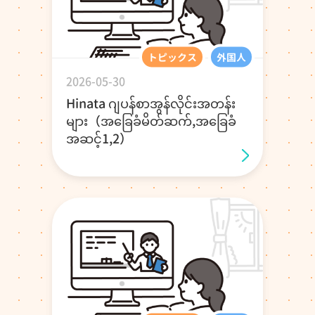
トピックス
外国人
2026-05-30
Hinata ဂျပန်စာအွန်လိုင်းအတန်း
များ（အခြေခံမိတ်ဆက်,အခြေခံ
အဆင့်1,2）