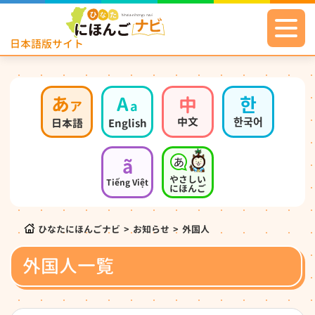
日本語版サイト
あ
A
中
한
ア
a
中文
한국어
日本語
English
ã
やさしい
Tiếng Việt
にほんご
ひなたにほんごナビ
>
お知らせ
>
外国人
外国人一覧