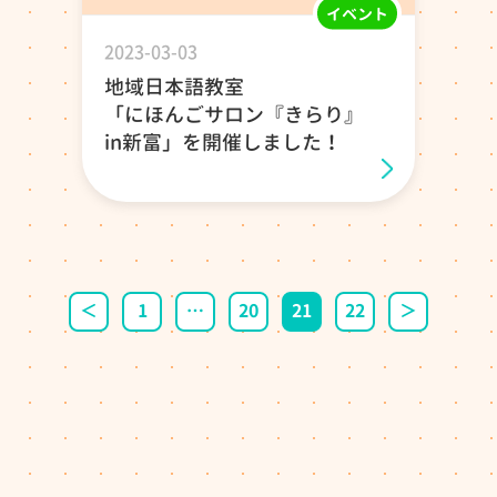
イベント
2023-03-03
地域日本語教室
「にほんごサロン『きらり』
in新富」を開催しました！
投稿ナビゲーション
＜
1
…
20
21
22
＞