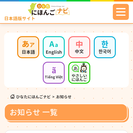
日本語版サイト
あ
A
中
한
ア
a
中文
한국어
日本語
English
ã
やさしい
Tiếng Việt
にほんご
ひなたにほんごナビ
>
お知らせ
お知らせ 一覧